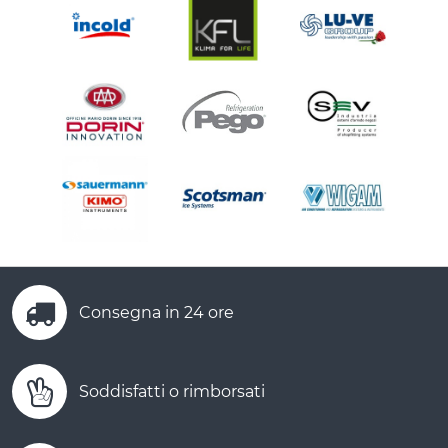
Consegna in 24 ore
Soddisfatti o rimborsati