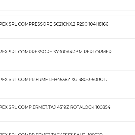
PEX SRL COMPRESSORE SC21CNX.2 R290 104H8166
PEX SRL COMPRESSORE SY300A4PBM PERFORMER
PEX SRL COMPR.ERMET.FH4538Z XG 380-3-50ROT.
PEX SRL COMP.ERMET.TAJ 4519Z ROTALOCK 100854
PEX SRL COMPR.ERMET.TAG4553Z SALD. 100620