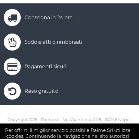
Consegna in 24 ore
Soddisfatti o rimborsati
Pagamenti sicuri
Reso gratuito
Copyright 2019 - Raime srl - Via Gianturco, 42 B - 80146 Napoli
Tel. 081.7340900 Fax 081.7340485 - p.iva 00698550639
Per offrirti il miglior servizio possibile Raime Srl utilizza
cookies
. Continuando la navigazione nel sito autorizzi