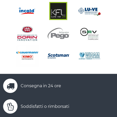
Consegna in 24 ore
Soddisfatti o rimborsati