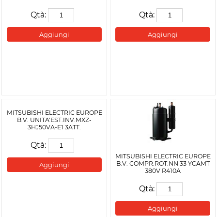
Qtà:
Qtà:
Aggiungi
Aggiungi
MITSUBISHI ELECTRIC EUROPE
B.V. UNITA'EST.INV.MXZ-
3HJ50VA-E1 3ATT.
Qtà:
MITSUBISHI ELECTRIC EUROPE
B.V. COMPR.ROT.NN 33 YCAMT
Aggiungi
380V R410A
Qtà:
Aggiungi