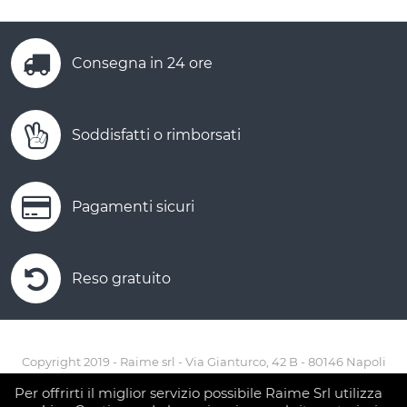
Consegna in 24 ore
Soddisfatti o rimborsati
Pagamenti sicuri
Reso gratuito
Copyright 2019 - Raime srl - Via Gianturco, 42 B - 80146 Napoli
Tel. 081.7340900 Fax 081.7340485 - p.iva 00698550639
Per offrirti il miglior servizio possibile Raime Srl utilizza