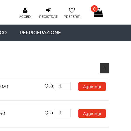
0
ACCEDI
REGISTRATI
PREFERITI
ICO
REFRIGERAZIONE
1
Qtà:
0020
Aggiungi
Qtà:
040
Aggiungi