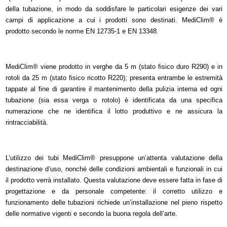
della tubazione, in modo da soddisfare le particolari esigenze dei vari
campi di applicazione a cui i prodotti sono destinati. MediClim® è
prodotto secondo le norme EN 12735-1 e EN 13348.
MediClim® viene prodotto in verghe da 5 m (stato fisico duro R290) e in
rotoli da 25 m (stato fisico ricotto R220); presenta entrambe le estremità
tappate al fine di garantire il mantenimento della pulizia interna ed ogni
tubazione (sia essa verga o rotolo) è identificata da una specifica
numerazione che ne identifica il lotto produttivo e ne assicura la
rintracciabilità.
L’utilizzo dei tubi MediClim® presuppone un’attenta valutazione della
destinazione d’uso, nonché delle condizioni ambientali e funzionali in cui
il prodotto verrà installato. Questa valutazione deve essere fatta in fase di
progettazione e da personale competente: il corretto utilizzo e
funzionamento delle tubazioni richiede un’installazione nel pieno rispetto
delle normative vigenti e secondo la buona regola dell’arte.