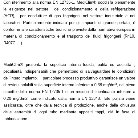
Con riferimento alla norma EN 12735-1, MediClim® soddisfa pienamente
le esigenze nel settore del condizionamento e della refrigerazione
(ACR), per condutture di gas frigorigeni nel settore industriale e nei
laboratori. Particolarmente indicato per gli impianti di grande portata, è
conforme alle caratteristiche tecniche previste dalla normativa europea in
materia di condizionamento e al trasporto dei fluidi frigorigeni (R410,
R407C,…).
MediClim® presenta la supeficie interna lucida, pulita ed asciutta ,
peculiarità indispensabili che permettono di salvaguardare le condizioni
dell’intero impianto. Il particolare processo produttivo garantisce un valore
di residui solubili sulla superficie interna inferiore a 0,38 mg/dm², nel pieno
rispetto della norma EN 12735-1 e un residuo di lubrificante inferiore a
0,20 mg/dm2, come indicato dalla norma EN 13348. Tale pulizia viene
assicurata, oltre che dalla tecnica di produzione, anche dalla chiusura
delle estremità di ogni tubo mediante appositi tappi, già in fase di
fabbricazione.