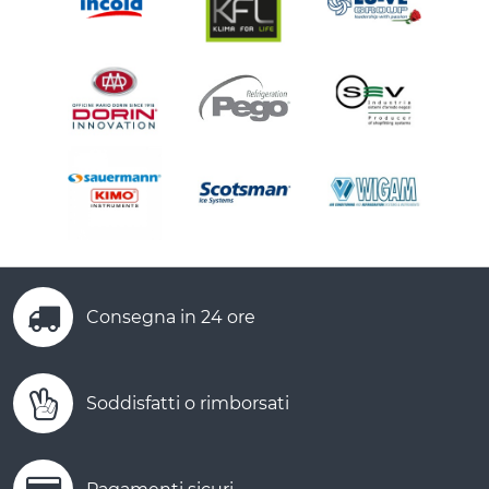
Consegna in 24 ore
Soddisfatti o rimborsati