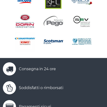
Consegna in 24 ore
Soddisfatti o rimborsati
Pagamenti sicuri