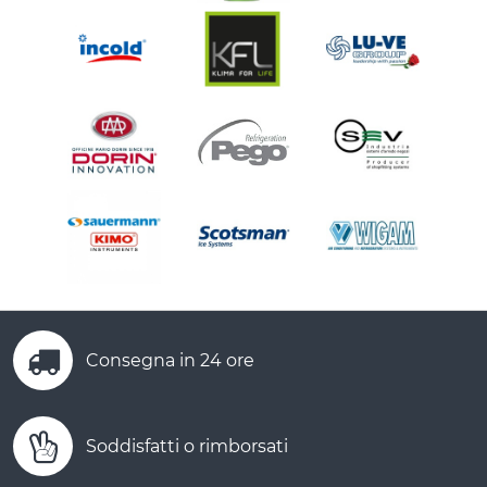
Consegna in 24 ore
Soddisfatti o rimborsati