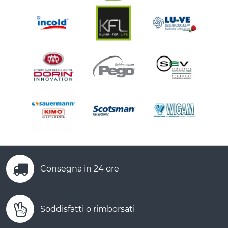
Consegna in 24 ore
Soddisfatti o rimborsati